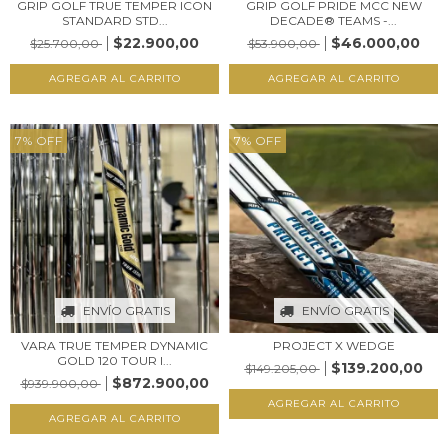
GRIP GOLF TRUE TEMPER ICON
GRIP GOLF PRIDE MCC NEW
STANDARD STD...
DECADE® TEAMS -...
$22.900,00
$46.000,00
$25.700,00
$53.900,00
AGREGAR AL CARRITO
AGREGAR AL CARRITO
7
%
OFF
7
%
OFF
ENVÍO GRATIS
ENVÍO GRATIS
VARA TRUE TEMPER DYNAMIC
PROJECT X WEDGE
GOLD 120 TOUR I...
$139.200,00
$149.205,00
$872.900,00
$939.900,00
AGREGAR AL CARRITO
AGREGAR AL CARRITO