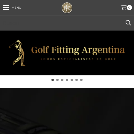
MENÚ
0