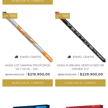
AGREGAR AL CARRITO
12
%
OFF
15
%
OFF
ENVÍO GRATIS
ENVÍO GRATIS
VARA UST MAMIYA PROFORCE
VARA FUJIKURA VENTUS RED 5R
V2 Y V2 HL - DR...
- DRIVER O F...
$219.900,00
$229.900,00
$249.900,00
$269.900,00
AGREGAR AL CARRITO
AGREGAR AL CARRITO