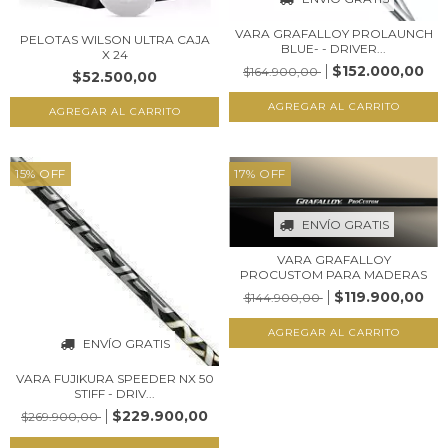
VARA GRAFALLOY PROLAUNCH
PELOTAS WILSON ULTRA CAJA
BLUE- - DRIVER...
X 24
$152.000,00
$164.900,00
$52.500,00
AGREGAR AL CARRITO
AGREGAR AL CARRITO
15
%
OFF
17
%
OFF
ENVÍO GRATIS
VARA GRAFALLOY
PROCUSTOM PARA MADERAS
$119.900,00
$144.900,00
AGREGAR AL CARRITO
ENVÍO GRATIS
VARA FUJIKURA SPEEDER NX 50
STIFF - DRIV...
$229.900,00
$269.900,00