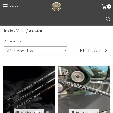
MENÚ
0
Inicio
/
Varas
/
ACCRA
Ordenar por
FILTRAR
ENVÍO GRATIS
ENVÍO GRATIS