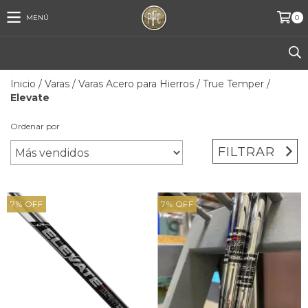
MENÚ
0
Inicio
/
Varas
/
Varas Acero para Hierros
/
True Temper
/
Elevate
Ordenar por
FILTRAR
7
%
OFF
7
%
OFF