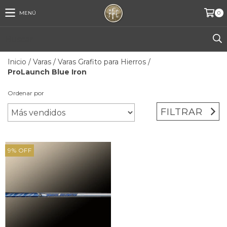
MENÚ
0
Inicio
/
Varas
/
Varas Grafito para Hierros
/
ProLaunch Blue Iron
Ordenar por
FILTRAR
9
%
OFF