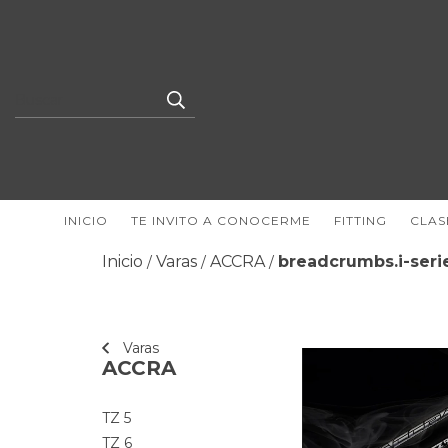
INICIO
TE INVITO A CONOCERME
FITTING
CLAS
Inicio
Varas
ACCRA
breadcrumbs.i-seri
/
/
/
Varas
ACCRA
TZ 5
TZ 6