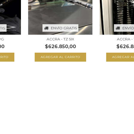
TIS
ENVÍO GRATIS
ENVÍO
PG
ACCRA - TZ SIX
ACCRA - 
00
$626.850,00
$626.8
RITO
AGREGAR AL CARRITO
AGREGAR A