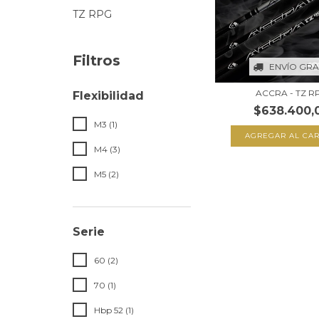
TZ RPG
Filtros
ENVÍO GRA
ACCRA - TZ R
Flexibilidad
$638.400,
M3 (1)
AGREGAR AL CAR
M4 (3)
M5 (2)
Serie
60 (2)
70 (1)
Hbp 52 (1)