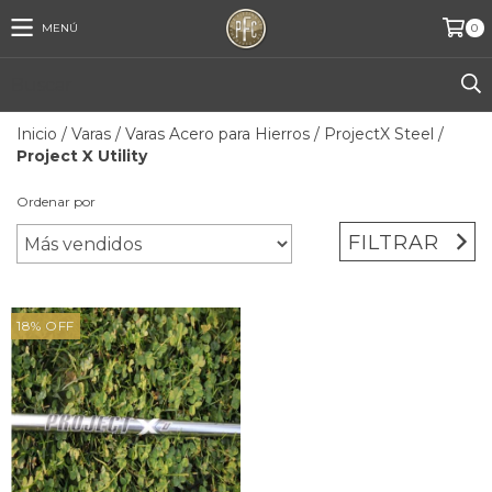
MENÚ
0
Inicio
/
Varas
/
Varas Acero para Hierros
/
ProjectX Steel
/
Project X Utility
Ordenar por
FILTRAR
18
%
OFF