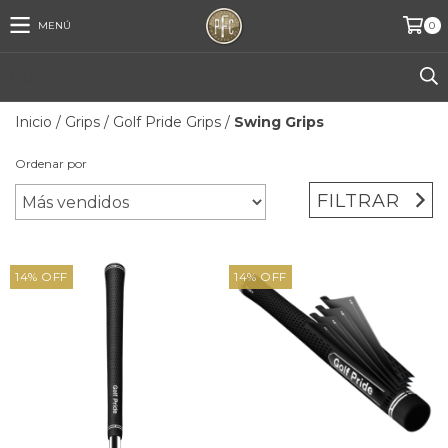
MENÚ
0
Inicio
/
Grips
/
Golf Pride Grips
/
Swing Grips
Ordenar por
FILTRAR
14
%
OFF
14
%
OFF