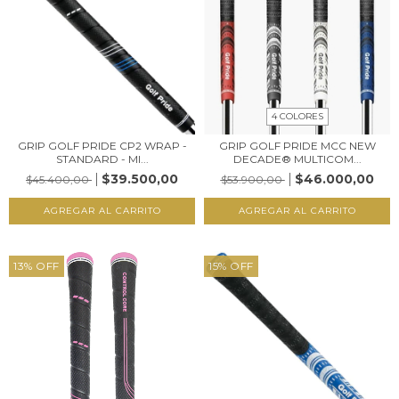
4 COLORES
GRIP GOLF PRIDE CP2 WRAP -
GRIP GOLF PRIDE MCC NEW
STANDARD - MI...
DECADE® MULTICOM...
$39.500,00
$46.000,00
$45.400,00
$53.900,00
AGREGAR AL CARRITO
AGREGAR AL CARRITO
13
%
OFF
15
%
OFF