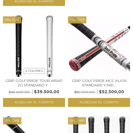
AGREGAR AL CARRITO
13
%
OFF
13
%
OFF
2 COLORES
GRIP GOLF PRIDE TOUR WRAP
GRIP GOLF PRIDE MCC ALIGN
2G STANDARD Y...
STANDARD Y MID...
$39.500,00
$52.300,00
$45.400,00
$59.900,00
AGREGAR AL CARRITO
AGREGAR AL CARRITO
13
%
OFF
15
%
OFF