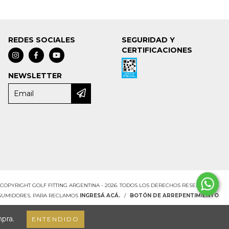
REDES SOCIALES
SEGURIDAD Y
CERTIFICACIONES
NEWSLETTER
COPYRIGHT GOLF FITTING ARGENTINA - 2026. TODOS LOS DERECHOS RESERVADOS.
NSUMIDORES. PARA RECLAMOS
INGRESÁ ACÁ.
/
BOTÓN DE ARREPENTIMIENTO
mpra.
ENTENDIDO