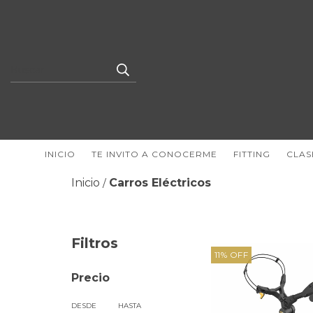
INICIO
TE INVITO A CONOCERME
FITTING
CLAS
Inicio
Carros Eléctricos
/
Filtros
11
%
OFF
Precio
DESDE
HASTA