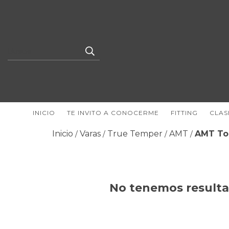
INICIO
TE INVITO A CONOCERME
FITTING
CLAS
Inicio
Varas
True Temper
AMT
AMT To
/
/
/
/
No tenemos resultad