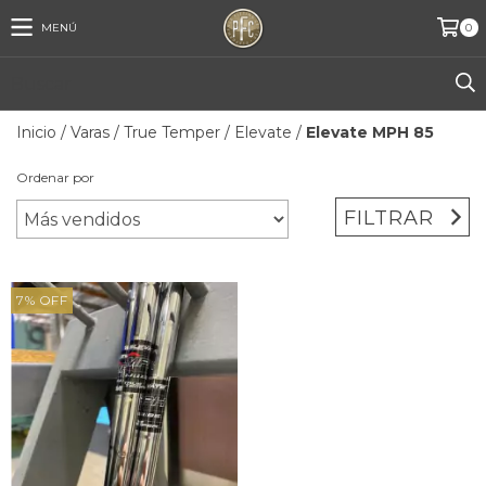
MENÚ
0
Inicio
/
Varas
/
True Temper
/
Elevate
/
Elevate MPH 85
Ordenar por
FILTRAR
7
%
OFF